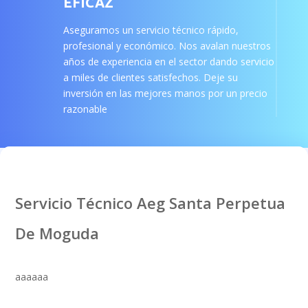
EFICAZ
Aseguramos un servicio técnico rápido,
profesional y económico. Nos avalan nuestros
años de experiencia en el sector dando servicio
a miles de clientes satisfechos. Deje su
inversión en las mejores manos por un precio
razonable
Servicio Técnico Aeg Santa Perpetua
De Moguda
aaaaaa