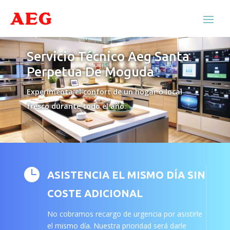
Servicio Técnico Aeg Santa
Perpetua De Moguda
Experimenta el confort de un hogar o local
fresco durante todo el año.

ASISTENCIA EL MISMO DÍA SIN
COSTE ADICIONAL
No cobramos recargo de urgencia por asistirle
el mismo día. Nuestra prioridad será darle