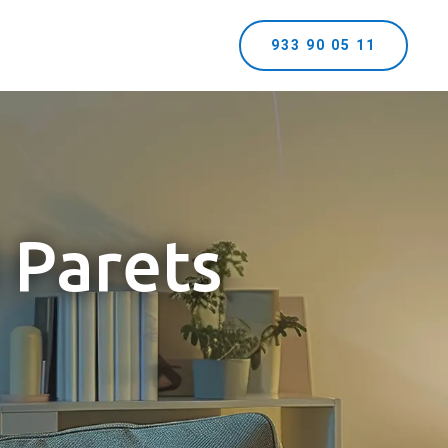
933 90 05 11
l Parets