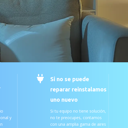

Si no se puede
Y
reparar reinstalamos
uno nuevo
io
Si tu equipo no tiene solución,
ional y
no te preocupes, contamos
an
con una amplia gama de aires