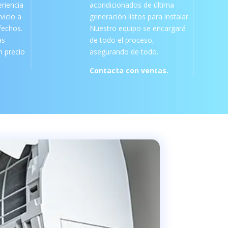
riencia
acondicionados de última
vicio a
generación listos para instalar.
sfechos.
Nuestro equipo se encargará
as
de todo el proceso,
 precio
asegurando de todo.
Contacta con ventas.