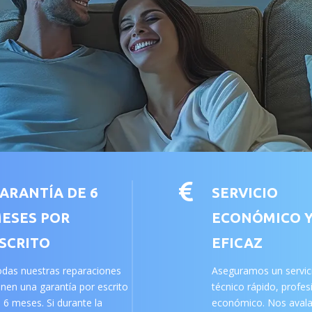

ARANTÍA DE 6
SERVICIO
ESES POR
ECONÓMICO 
SCRITO
EFICAZ
das nuestras reparaciones
Aseguramos un servic
enen una garantía por escrito
técnico rápido, profes
 6 meses. Si durante la
económico. Nos aval