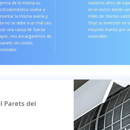
gencia de la misma su
nuestros años de expe
ectrodoméstico vuelve a
en el sector dando ser
esentar la misma avería y
miles de clientes sati
ta no se debe a un mal uso
Deje su inversión en l
por una causa de fuerza
mejores manos por un
ayor, nos encargaremos de
razonable
pararlo sin costes
icionales.
l Parets del