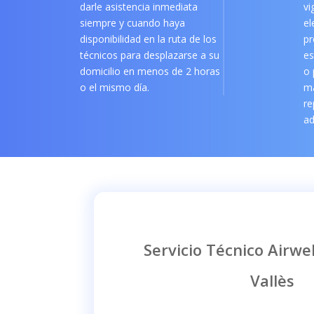
darle asistencia inmediata
vi
siempre y cuando haya
el
disponibilidad en la ruta de los
pr
técnicos para desplazarse a su
es
domicilio en menos de 2 horas
o 
o el mismo día.
m
re
ad
Servicio Técnico Airwel
Vallès