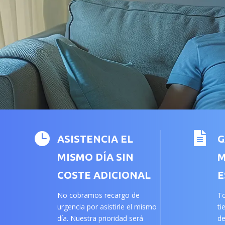


ASISTENCIA EL
G
MISMO DÍA SIN
M
COSTE ADICIONAL
E
No cobramos recargo de
To
urgencia por asistirle el mismo
ti
día. Nuestra prioridad será
de