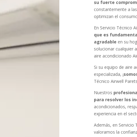
su fuerte compromi
constantemente a la
optimizan el consumo
En Servicio Técnico A
que es fundamental
agradable
en su hog
solucionar cualquier 
aire acondicionado Air
Si su equipo de aire 
especializada, ¡
somos
Técnico Airwell Parets
Nuestros
profesion
para resolver los i
acondicionados, resp
experiencia en el sect
Además, en Servicio T
valoramos la confianz