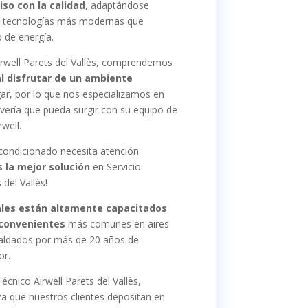
so con la calidad
, adaptándose
s tecnologías más modernas que
 de energía.
irwell Parets del Vallès, comprendemos
 disfrutar de un ambiente
ar, por lo que nos especializamos en
avería que pueda surgir con su equipo de
well.
acondicionado necesita atención
 la mejor solución
en Servicio
 del Vallès!
ales están altamente capacitados
nconvenientes
más comunes en aires
aldados por más de 20 años de
or.
écnico Airwell Parets del Vallès,
a que nuestros clientes depositan en