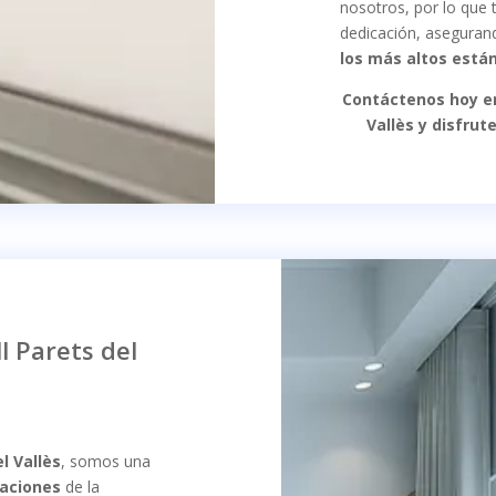
nosotros, por lo que
dedicación, asegurand
los más altos está
Contáctenos hoy en
Vallès y disfrut
l Parets del
l Vallès
, somos una
raciones
de la