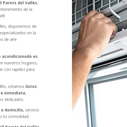
l Parets del Vallès
,
antenimiento de la
ll!
allès, disponemos de
 especializados en la
s de aire
e acondicionado es
n nuestros hogares,
ar con rapidez para
allès, estamos
listos
 e inmediata
,
es dedicados.
 a domicilio,
servicio
do tu comodidad.
ll Parets del Vallès