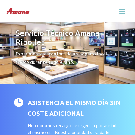
Servicio Técnico Amana
Ripollet
Experimenta el confort de un hogar o local
fresco durante todo el año.

ASISTENCIA EL MISMO DÍA SIN
COSTE ADICIONAL
No cobramos recargo de urgencia por asistirle
el mismo día. Nuestra prioridad será darle