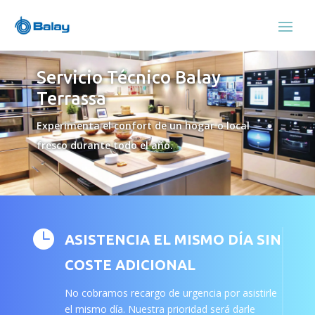
Servicio Técnico Balay
Terrassa
Experimenta el confort de un hogar o local
fresco durante todo el año.

ASISTENCIA EL MISMO DÍA SIN
COSTE ADICIONAL
No cobramos recargo de urgencia por asistirle
el mismo día. Nuestra prioridad será darle