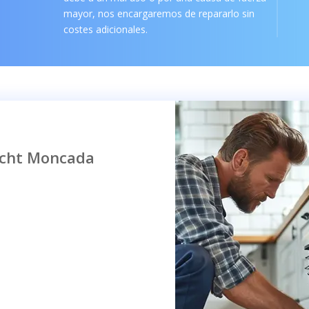
mayor, nos encargaremos de repararlo sin
costes adicionales.
echt Moncada