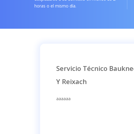
horas o el mismo día.
Servicio Técnico Baukn
Y Reixach
aaaaaa