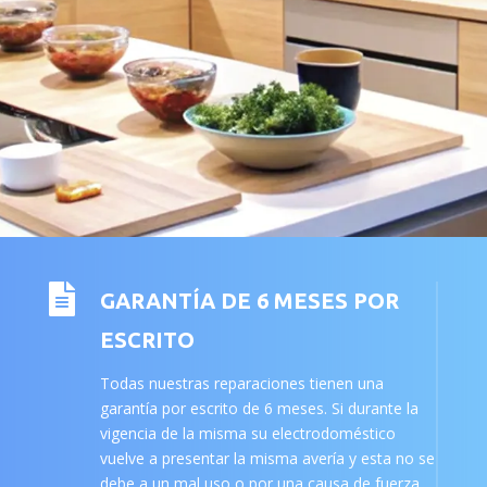

GARANTÍA DE 6 MESES POR
ESCRITO
Todas nuestras reparaciones tienen una
garantía por escrito de 6 meses. Si durante la
vigencia de la misma su electrodoméstico
vuelve a presentar la misma avería y esta no se
debe a un mal uso o por una causa de fuerza