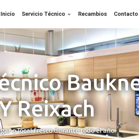
Inicio
Servicio Técnico
Recambios
Contacto
Técnico Baukn
Y Reixach
gar o local fresco durante todo el año.