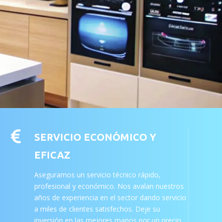

SERVICIO ECONÓMICO Y
EFICAZ
Aseguramos un servicio técnico rápido,
profesional y económico. Nos avalan nuestros
años de experiencia en el sector dando servicio
a miles de clientes satisfechos. Deje su
inversión en las mejores manos por un precio