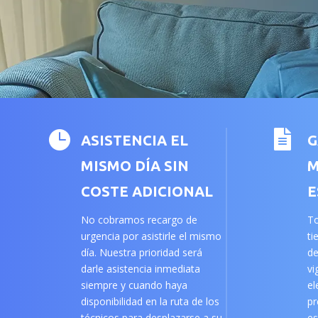


ASISTENCIA EL
G
MISMO DÍA SIN
M
COSTE ADICIONAL
E
No cobramos recargo de
To
urgencia por asistirle el mismo
ti
día. Nuestra prioridad será
de
darle asistencia inmediata
vi
siempre y cuando haya
el
disponibilidad en la ruta de los
pr
técnicos para desplazarse a su
es