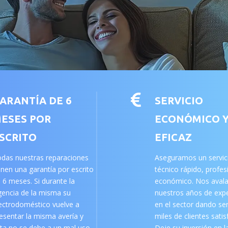

ARANTÍA DE 6
SERVICIO
ESES POR
ECONÓMICO 
SCRITO
EFICAZ
das nuestras reparaciones
Aseguramos un servic
enen una garantía por escrito
técnico rápido, profes
 6 meses. Si durante la
económico. Nos aval
gencia de la misma su
nuestros años de expe
ectrodoméstico vuelve a
en el sector dando ser
esentar la misma avería y
miles de clientes sati
ta no se debe a un mal uso
Deje su inversión en l