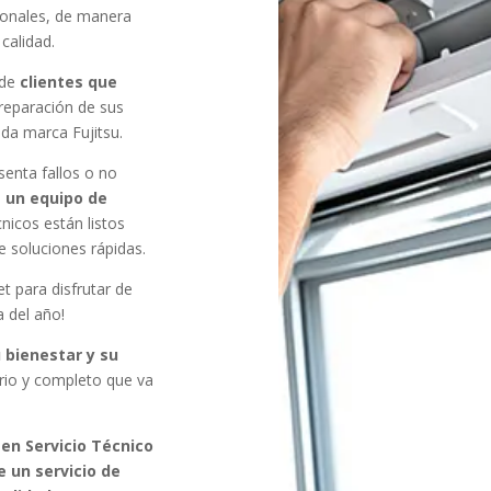
sionales, de manera
 calidad.
 de
clientes que
reparación de sus
ida marca Fujitsu.
senta fallos o no
a
un equipo de
cnicos están listos
e soluciones rápidas.
et para disfrutar de
 del año!
 bienestar y su
erio y completo que va
en Servicio Técnico
e un servicio de