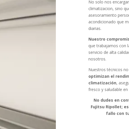
No solo nos encargam
climatizacion, sino 
asesoramiento persona
acondicionado que me
diarias.
Nuestro compromiso
que trabajamos con 
servicio de alta cali
nosotros.
Nuestros técnicos no
optimizan el rendi
climatización
, aseg
fresco y saludable e
No dudes en cont
Fujitsu Ripollet; 
fallo con t