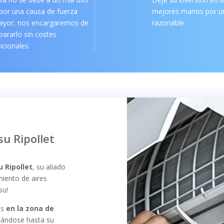
por una causa de fuerza
mejores manos por un
ayor, nos encargaremos de
razonable
pararlo sin costes
icionales.
su Ripollet
u Ripollet
, su aliado
miento de aires
su!
es
en la zona de
zándose hasta su