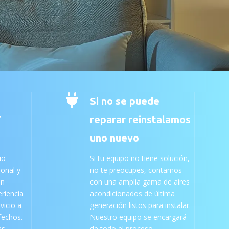

Si no se puede
Y
reparar reinstalamos
uno nuevo
io
Si tu equipo no tiene solución,
ional y
no te preocupes, contamos
an
con una amplia gama de aires
riencia
acondicionados de última
vicio a
generación listos para instalar.
sfechos.
Nuestro equipo se encargará
as
de todo el proceso,