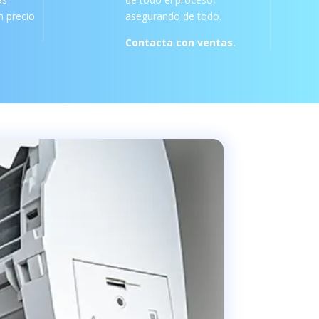
 precio
asegurando de todo.
Contacta con ventas.