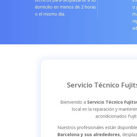
domicilio en menos de 2 horas
o 
o el mismo día.
m
re
ad
Servicio Técnico Fujit
Bienvenido a
Servicio Técnico Fujits
local en la reparación y manteni
acondicionados Fujit
Nuestros profesionales están disponibl
Barcelona y sus alrededores
, despla