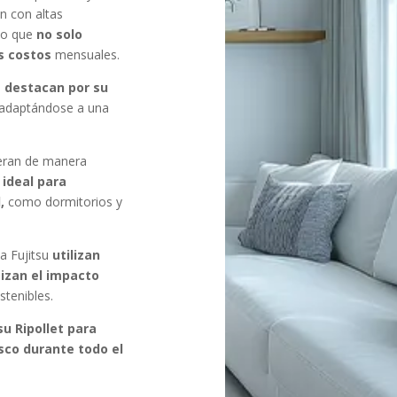
n con altas
 lo que
no solo
s costos
mensuales.
u
destacan por su
 adaptándose a una
eran de manera
 ideal para
,
como dormitorios y
a Fujitsu
utilizan
izan el impacto
stenibles.
su Ripollet para
sco durante todo el