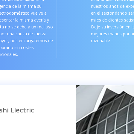
gencia de la misma su
nuestros años de expe
ectrodoméstico vuelve a
en el sector dando ser
esentar la misma avería y
miles de clientes sati
ta no se debe a un mal uso
Deje su inversión en l
por una causa de fuerza
mejores manos por un
ayor, nos encargaremos de
razonable
pararlo sin costes
icionales.
hi Electric