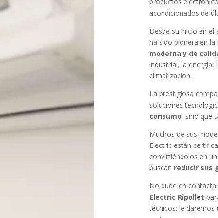
productos electrónicos
acondicionados de úl
Desde su inicio en el
ha sido pionera en l
moderna y de calid
industrial, la energía
climatización.
La prestigiosa compañí
soluciones tecnológi
consumo
, sino que 
Muchos de sus modelo
Electric están certifi
convirtiéndolos en un
buscan
reducir sus 
No dude en contactar
Electric Ripollet
par
técnicos; le daremos 