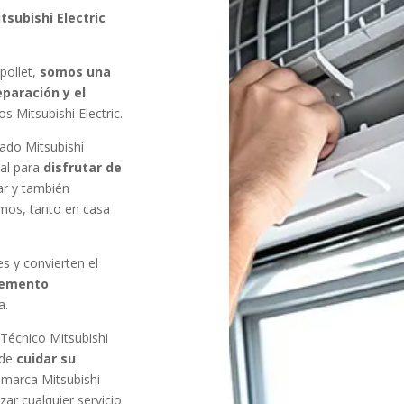
tsubishi Electric
ipollet,
somos una
eparación y el
s Mitsubishi Electric.
ado Mitsubishi
tal para
disfrutar de
r y también
ramos, tanto en casa
s y convierten el
lemento
a.
 Técnico Mitsubishi
 de
cuidar su
 marca Mitsubishi
zar cualquier servicio