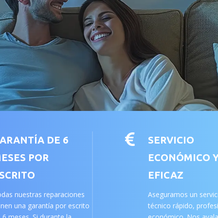

ARANTÍA DE 6
SERVICIO
ESES POR
ECONÓMICO 
SCRITO
EFICAZ
das nuestras reparaciones
Aseguramos un servic
enen una garantía por escrito
técnico rápido, profes
 6 meses. Si durante la
económico. Nos aval