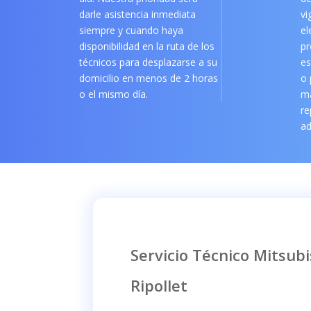
darle asistencia inmediata
vi
siempre y cuando haya
el
disponibilidad en la ruta de los
pr
técnicos para desplazarse a su
es
domicilio en menos de 2 horas
o 
o el mismo día.
m
re
ad
Servicio Técnico Mitsubis
Ripollet