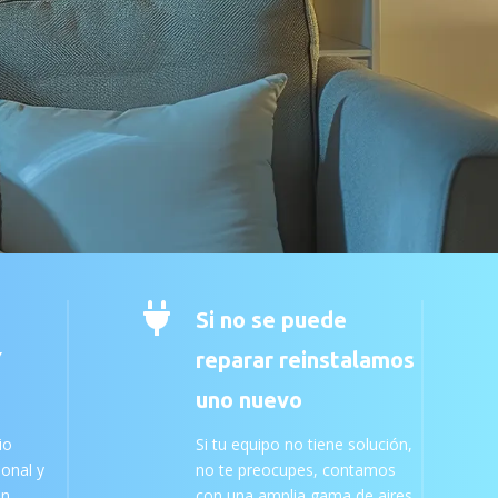

Si no se puede
Y
reparar reinstalamos
uno nuevo
io
Si tu equipo no tiene solución,
ional y
no te preocupes, contamos
an
con una amplia gama de aires