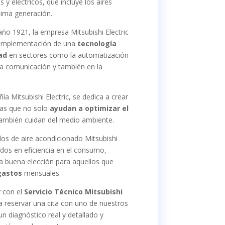
 y eléctricos, que incluye los aires
tima generación.
 año 1921, la empresa Mitsubishi Electric
a implementación de una
tecnología
ad
en sectores como la automatización
, la comunicación y también en la
a Mitsubishi Electric, se dedica a crear
cas que no solo
ayudan a optimizar el
también cuidan del medio ambiente.
s de aire acondicionado Mitsubishi
cados en eficiencia en el consumo,
a buena elección para aquellos que
gastos
mensuales.
 con el
Servicio Técnico Mitsubishi
a reservar una cita con uno de nuestros
un diagnóstico real y detallado y