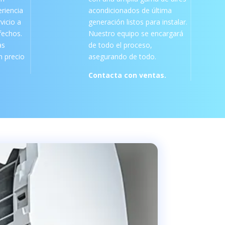
riencia
acondicionados de última
vicio a
generación listos para instalar.
sfechos.
Nuestro equipo se encargará
as
de todo el proceso,
 precio
asegurando de todo.
Contacta con ventas.