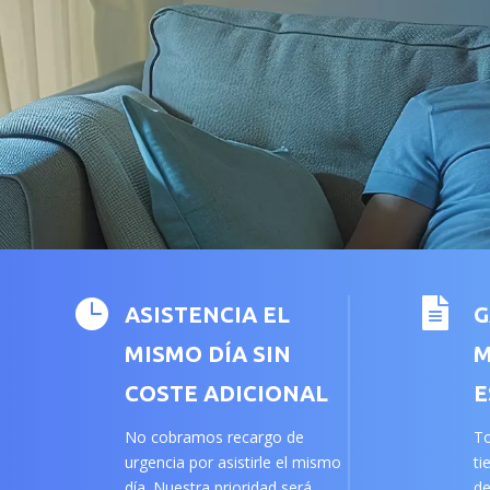


ASISTENCIA EL
G
MISMO DÍA SIN
M
COSTE ADICIONAL
E
No cobramos recargo de
To
urgencia por asistirle el mismo
ti
día. Nuestra prioridad será
de