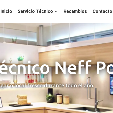
Inicio
Servicio Técnico
Recambios
Contacto
Técnico Neff P
gar o local fresco durante todo el año.