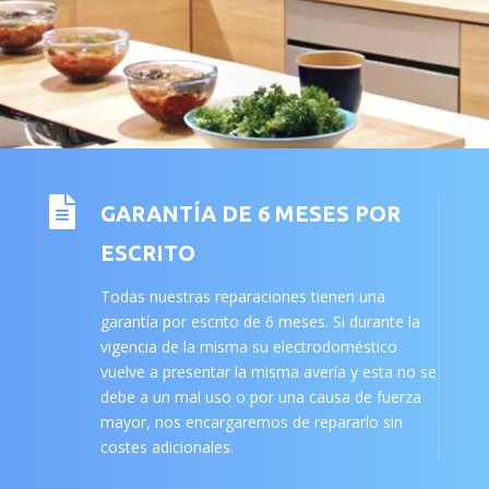

GARANTÍA DE 6 MESES POR
ESCRITO
Todas nuestras reparaciones tienen una
garantía por escrito de 6 meses. Si durante la
vigencia de la misma su electrodoméstico
vuelve a presentar la misma avería y esta no se
debe a un mal uso o por una causa de fuerza
mayor, nos encargaremos de repararlo sin
costes adicionales.