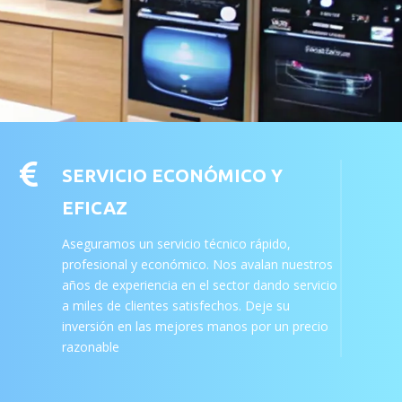

SERVICIO ECONÓMICO Y
EFICAZ
Aseguramos un servicio técnico rápido,
profesional y económico. Nos avalan nuestros
años de experiencia en el sector dando servicio
a miles de clientes satisfechos. Deje su
inversión en las mejores manos por un precio
razonable