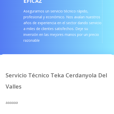
EFICAZ
Aseguramos un servicio técnico rápido,
profesional y económico. Nos avalan nuestros
años de experiencia en el sector dando servicio
a miles de clientes satisfechos. Deje su
inversión en las mejores manos por un precio
razonable
Servicio Técnico Teka Cerdanyola Del
Valles
aaaaaa