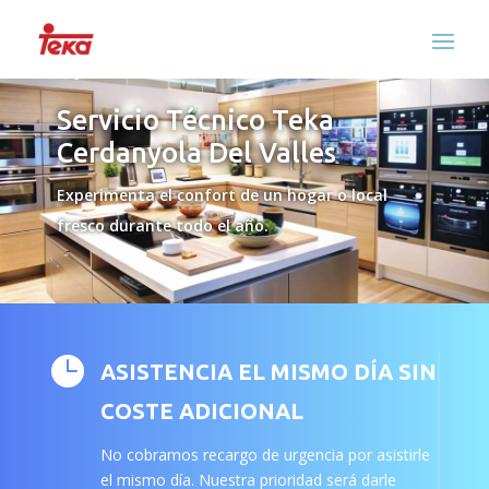
Servicio Técnico Teka
Cerdanyola Del Valles
Experimenta el confort de un hogar o local
fresco durante todo el año.

ASISTENCIA EL MISMO DÍA SIN
COSTE ADICIONAL
No cobramos recargo de urgencia por asistirle
el mismo día. Nuestra prioridad será darle