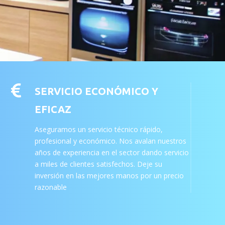

SERVICIO ECONÓMICO Y
EFICAZ
Aseguramos un servicio técnico rápido,
profesional y económico. Nos avalan nuestros
años de experiencia en el sector dando servicio
a miles de clientes satisfechos. Deje su
inversión en las mejores manos por un precio
razonable