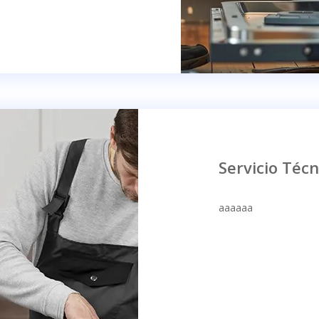
Servicio Técn
aaaaaa