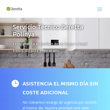
Servicio Técnico Beretta
Polinya
Experimenta el confort de un hogar o local
fresco durante todo el año.

ASISTENCIA EL MISMO DÍA SIN
COSTE ADICIONAL
No cobramos recargo de urgencia por asistirle
el mismo día. Nuestra prioridad será darle