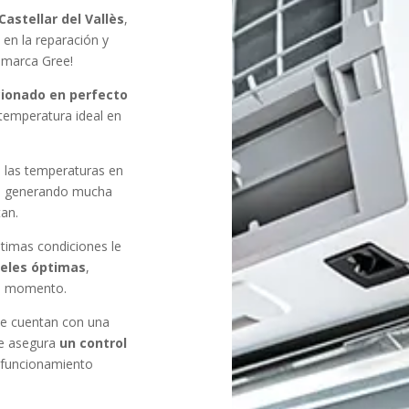
Castellar del Vallès
,
 en la reparación y
 marca Gree!
cionado en perfecto
temperatura ideal en
 las temperaturas en
se, generando mucha
tan.
timas condiciones le
veles óptimas
,
do momento.
ee cuentan con una
ue asegura
un control
 funcionamiento