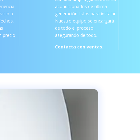
riencia
acondicionados de última
vicio a
generación listos para instalar.
sfechos.
Nuestro equipo se encargará
as
de todo el proceso,
 precio
asegurando de todo.
Contacta con ventas.