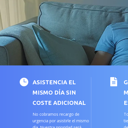


ASISTENCIA EL
G
MISMO DÍA SIN
M
COSTE ADICIONAL
E
No cobramos recargo de
To
urgencia por asistirle el mismo
ti
día. Nuestra prioridad será
de