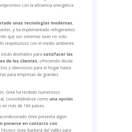
ompromiso con la eficiencia energética
ptado unas tecnologías modernas
,
verter, y ha implementado refrigerantes
ando que sus sistemas sean no solo
ién respetuosos con el medio ambiente.
 están diseñados para
satisfacer las
es de los clientes
, ofreciendo desde
s y silenciosos para el hogar hasta
stas para empresas de grandes
ión, Gree ha recibido numerosos
ial, consolidándose como
una opción
 en más de 160 países.
 acondicionado Gree presenta algún
n ponerse en contacto con
 Técnico Gree Barberà del Vallès para