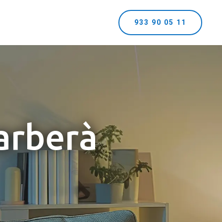
933 90 05 11
arberà