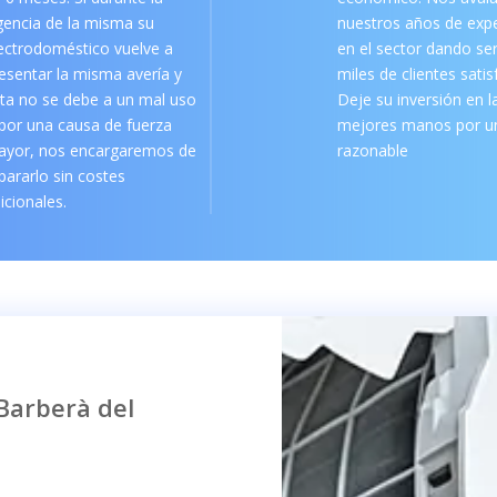
gencia de la misma su
nuestros años de expe
ectrodoméstico vuelve a
en el sector dando ser
esentar la misma avería y
miles de clientes sati
ta no se debe a un mal uso
Deje su inversión en l
por una causa de fuerza
mejores manos por un
ayor, nos encargaremos de
razonable
pararlo sin costes
icionales.
 Barberà del