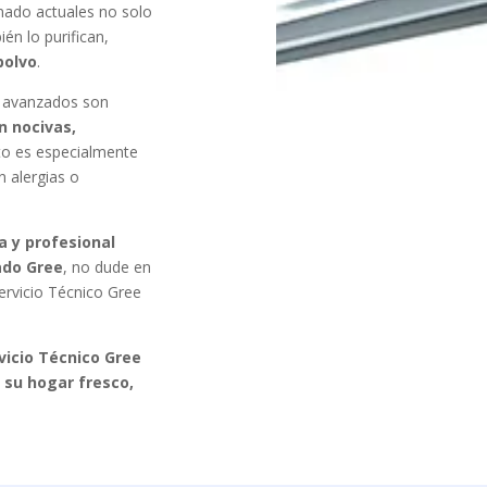
nado actuales no solo
ién lo purifican,
polvo
.
y avanzados son
n nocivas,
sto es especialmente
n alergias o
 y profesional
ado Gree
, no dude en
ervicio Técnico Gree
vicio Técnico Gree
 su hogar fresco,