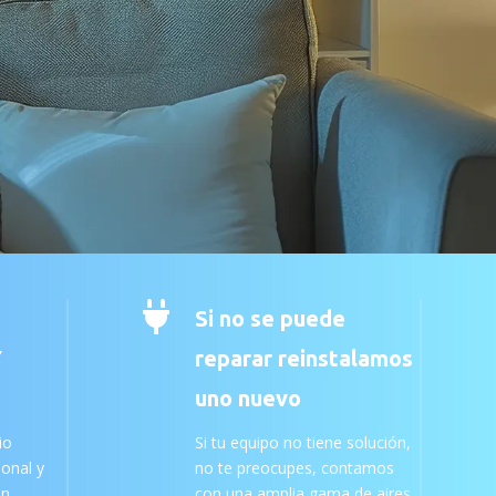

Si no se puede
Y
reparar reinstalamos
uno nuevo
io
Si tu equipo no tiene solución,
ional y
no te preocupes, contamos
an
con una amplia gama de aires