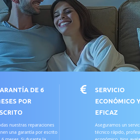

ARANTÍA DE 6
SERVICIO
ESES POR
ECONÓMICO 
SCRITO
EFICAZ
das nuestras reparaciones
Aseguramos un servic
enen una garantía por escrito
técnico rápido, profes
 6 meses. Si durante la
económico. Nos aval