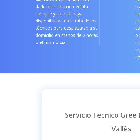
darle asistencia inmediata
vi
siempre y cuando haya
el
disponibilidad en la ruta de los
pr
técnicos para desplazarse a su
es
domicilio en menos de 2 horas
o 
o el mismo día.
m
re
ad
Servicio Técnico Gree
Vallès