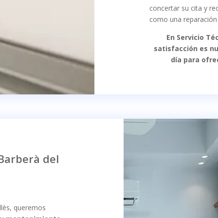
concertar su cita y re
como una reparación 
En Servicio Té
satisfacción es n
día para ofre
 Barberà del
allès, queremos