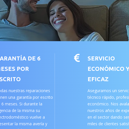

ARANTÍA DE 6
SERVICIO
ESES POR
ECONÓMICO 
SCRITO
EFICAZ
das nuestras reparaciones
Aseguramos un servic
enen una garantía por escrito
técnico rápido, profes
 6 meses. Si durante la
económico. Nos aval
gencia de la misma su
nuestros años de expe
ectrodoméstico vuelve a
en el sector dando ser
esentar la misma avería y
miles de clientes sati