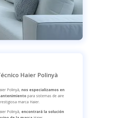
Técnico Haier Polinyà
aier Polinyà,
nos especializamos en
 mantenimiento
para sistemas de aire
restigiosa marca Haier.
aier Polinyà,
encontrará la solución
quipo de la marca
Haier.