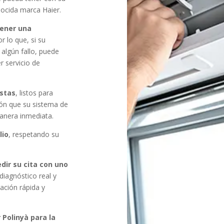
nocida marca Haier.
ener una
or lo que, si su
algún fallo, puede
r servicio de
istas
, listos para
ión que su sistema de
manera inmediata.
lio
, respetando su
dir su cita con uno
 diagnóstico real y
ación rápida y
 Polinyà para la