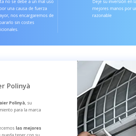
ta no se debe a un mal uso
Deje su inversión en l
por una causa de fuerza
mejores manos por un
ayor, nos encargaremos de
razonable
pararlo sin costes
icionales.
er Polinyà
aier Polinyà
, su
imiento para la marca
frecemos
las mejores
 pueda tener con su