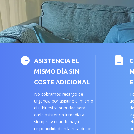


ASISTENCIA EL
G
MISMO DÍA SIN
M
COSTE ADICIONAL
E
No cobramos recargo de
To
urgencia por asistirle el mismo
ti
día. Nuestra prioridad será
de
darle asistencia inmediata
vi
siempre y cuando haya
el
disponibilidad en la ruta de los
pr