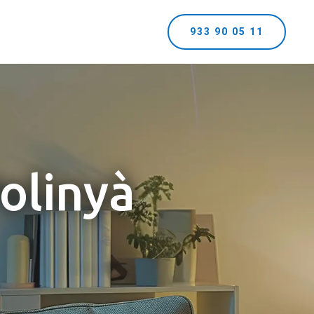
933 90 05 11
Polinyà