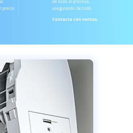
as
de todo el proceso,
 precio
asegurando de todo.
Contacta con ventas.