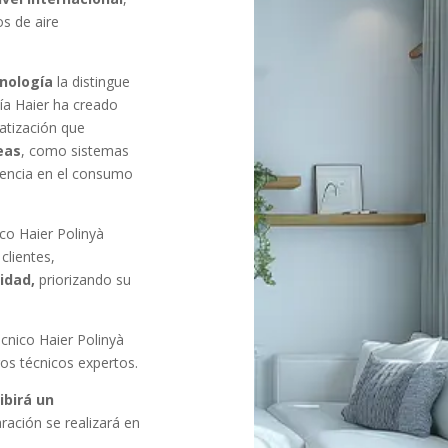
os de aire
cnología
la distingue
ía Haier ha creado
atización que
eas
, como sistemas
ciencia en el consumo
ico Haier Polinyà
clientes,
lidad,
priorizando su
cnico Haier Polinyà
ros técnicos expertos.
ibirá un
aración se realizará en