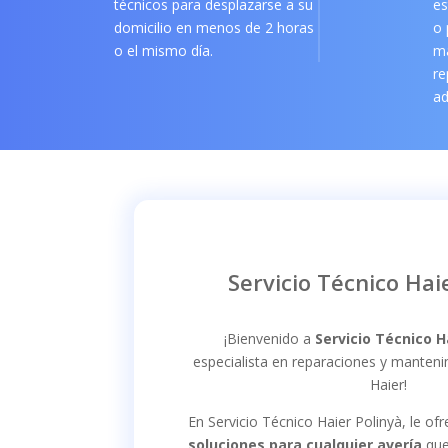
técnicos para desplazarse a su
es
domicilio en menos de 2 horas
o 
o el mismo día.
m
re
ad
Servicio Técnico Hai
¡Bienvenido a
Servicio Técnico H
especialista en reparaciones y manten
Haier!
En Servicio Técnico Haier Polinyà, le o
soluciones para cualquier avería
que