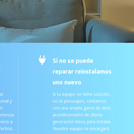

Si no se puede
Y
reparar reinstalamos
uno nuevo
io
Si tu equipo no tiene solución,
ional y
no te preocupes, contamos
an
con una amplia gama de aires
riencia
acondicionados de última
vicio a
generación listos para instalar.
sfechos.
Nuestro equipo se encargará