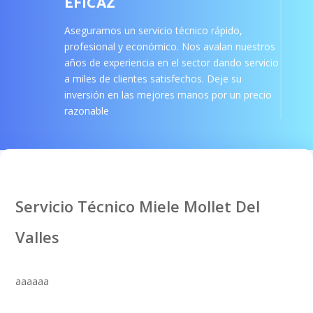
EFICAZ
Aseguramos un servicio técnico rápido,
profesional y económico. Nos avalan nuestros
años de experiencia en el sector dando servicio
a miles de clientes satisfechos. Deje su
inversión en las mejores manos por un precio
razonable
Servicio Técnico Miele Mollet Del
Valles
aaaaaa