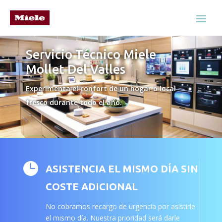
Servicio Técnico Miele
Mollet Del Valles
Experimenta el confort de un hogar o local
fresco durante todo el año.

ASISTENCIA EL MISMO DÍA SIN
COSTE ADICIONAL
No cobramos recargo de urgencia por asistirle
el mismo día. Nuestra prioridad será darle