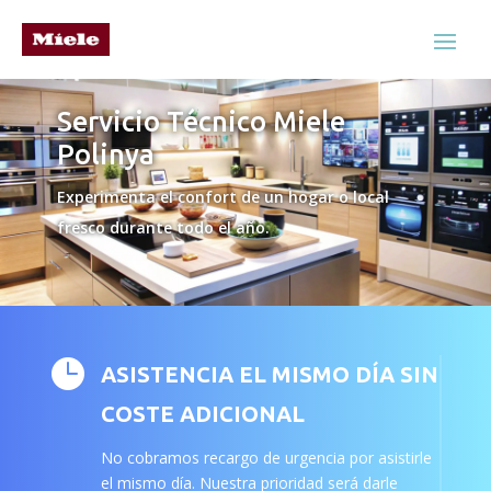
Servicio Técnico Miele
Polinya
Experimenta el confort de un hogar o local
fresco durante todo el año.

ASISTENCIA EL MISMO DÍA SIN
COSTE ADICIONAL
No cobramos recargo de urgencia por asistirle
el mismo día. Nuestra prioridad será darle