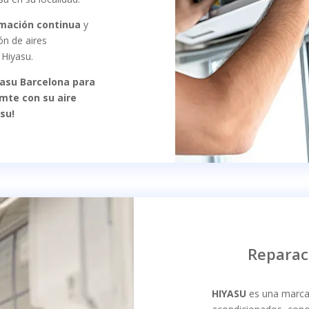
mación continua
y
ión
de aires
 Hiyasu.
asu Barcelona para
mte con su aire
su!
Reparac
HIYASU
es una marca 