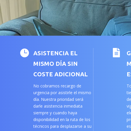


ASISTENCIA EL
G
MISMO DÍA SIN
M
COSTE ADICIONAL
E
No cobramos recargo de
To
urgencia por asistirle el mismo
ti
día. Nuestra prioridad será
de
darle asistencia inmediata
vi
siempre y cuando haya
el
disponibilidad en la ruta de los
pr
técnicos para desplazarse a su
es