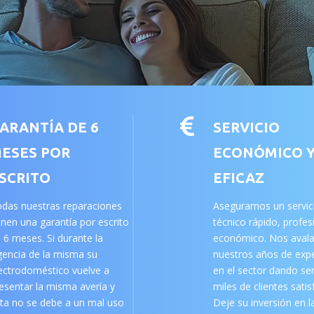

ARANTÍA DE 6
SERVICIO
ESES POR
ECONÓMICO 
SCRITO
EFICAZ
das nuestras reparaciones
Aseguramos un servic
enen una garantía por escrito
técnico rápido, profes
 6 meses. Si durante la
económico. Nos aval
gencia de la misma su
nuestros años de expe
ectrodoméstico vuelve a
en el sector dando ser
esentar la misma avería y
miles de clientes sati
ta no se debe a un mal uso
Deje su inversión en l