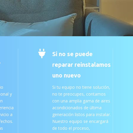

Si no se puede
Y
reparar reinstalamos
uno nuevo
io
Si tu equipo no tiene solución,
ional y
no te preocupes, contamos
an
con una amplia gama de aires
riencia
acondicionados de última
vicio a
generación listos para instalar.
sfechos.
Nuestro equipo se encargará
as
de todo el proceso,