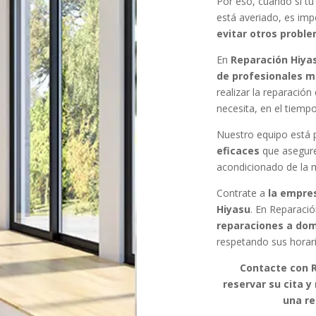
Por eso, cuando si tu
está averiado, es im
evitar otros probl
En
Reparación Hiya
de profesionales 
realizar la reparació
necesita, en el tiemp
Nuestro equipo está 
eficaces
que asegur
acondicionado de la 
Contrate a
la empres
Hiyasu
. En Reparaci
reparaciones a domi
respetando sus horar
Contacte con R
reservar su cita y
una re