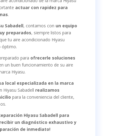
 aire acondicionado de la marca Hiyasu
portante
actuar con rapidez para
emas
.
su Sabadell
, contamos con
un equipo
muy preparados
, siempre listos para
n que tu aire acondicionado Hiyasu
o óptimo.
preparado para
ofrecerle soluciones
en un buen funcionamiento de su aire
marca Hiyasu.
a local especializada en la marca
ón Hiyasu Sabadell
realizamos
cilio
para la conveniencia del cliente,
ios.
eparación Hiyasu Sabadell para
 recibir un diagnóstico exhaustivo y
paración de inmediato!