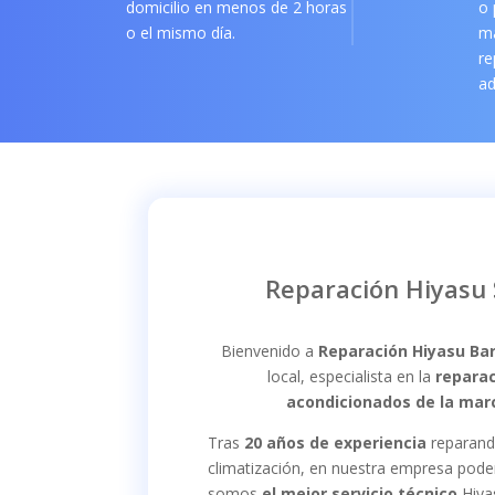
domicilio en menos de 2 horas
o 
o el mismo día.
m
re
ad
Reparación Hiyasu 
Bienvenido a
Reparación Hiyasu Ba
local, especialista en la
reparac
acondicionados de la mar
Tras
20
años de experiencia
reparand
climatización, en nuestra empresa pod
somos
el mejor servicio técnico
Hiya