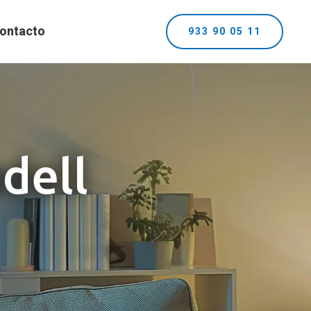
ontacto
933 90 05 11
dell