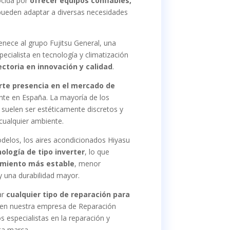
ocida por
ofrecer equipos confiables,
pueden adaptar a diversas necesidades
nece al grupo Fujitsu General, una
cialista en tecnología y climatización
ectoria en innovación y calidad
.
rte presencia en el mercado de
ente en España. La mayoría de los
suelen ser estéticamente discretos y
 cualquier ambiente.
elos, los aires acondicionados Hiyasu
ología de tipo inverter
, lo que
amiento más estable
, menor
 una durabilidad mayor.
ar
cualquier tipo de reparación para
 en nuestra empresa de Reparación
 especialistas en la reparación y
ta marca.