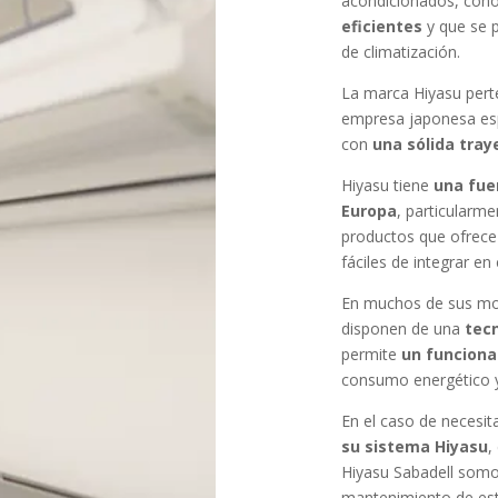
acondicionados, con
eficientes
y que se 
de climatización.
La marca Hiyasu perte
empresa japonesa espe
con
una sólida tray
Hiyasu tiene
una fue
Europa
, particularm
productos que ofrece 
fáciles de integrar en
En muchos de sus mod
disponen de una
tecn
permite
un funcion
consumo energético y
En el caso de necesit
su sistema Hiyasu
,
Hiyasu Sabadell somos
mantenimiento de es