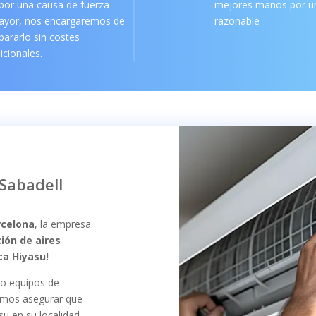
por una causa de fuerza
mejores manos por un
ayor, nos encargaremos de
razonable
pararlo sin costes
icionales.
Sabadell
rcelona
, la empresa
ión de aires
ca Hiyasu!
o equipos de
emos asegurar que
su en su localidad.